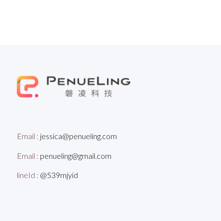
Email :
jessica@penueling.com
Email :
penueling@gmail.com
lineId :
@539mjyid